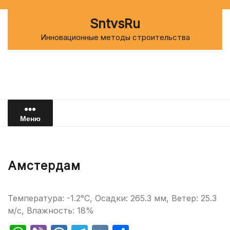
Перейти
к
SntvsRu
содержимому
Инновационные методы строительства
Меню
Амстердам
Температура: -1.2°C, Осадки: 265.3 мм, Ветер: 25.3
м/с, Влажность: 18%