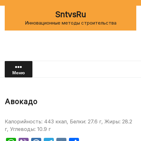
Перейти
к
SntvsRu
содержимому
Инновационные методы строительства
Меню
Авокадо
Калорийность: 443 ккал, Белки: 27.6 г, Жиры: 28.2
г, Углеводы: 10.9 г