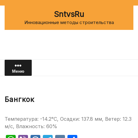
Перейти
к
SntvsRu
содержимому
Инновационные методы строительства
Меню
Бангкок
Температура: -14.2°C, Осадки: 137.8 мм, Ветер: 12.3
м/с, Влажность: 60%