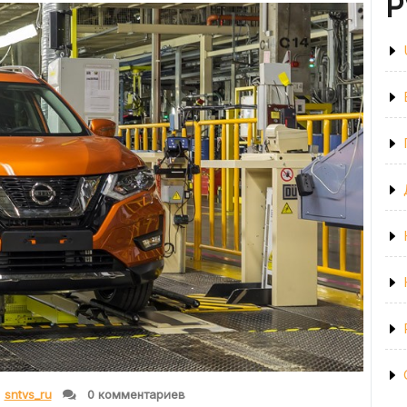
Р
HONDA
И
MITSUBISHI»
sntvs_ru
0 комментариев