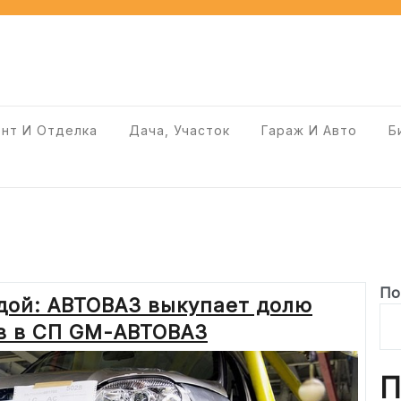
нт И Отделка
Дача, Участок
Гараж И Авто
Б
По
дой: АВТОВАЗ выкупает долю
в в СП GM-АВТОВАЗ
П