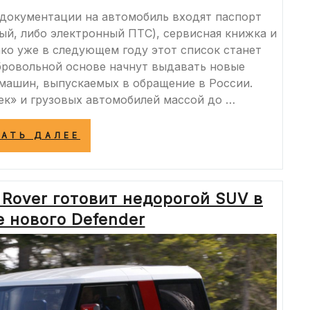
 документации на автомобиль входят паспорт
ый, либо электронный ПТС), сервисная книжка и
ко уже в следующем году этот список станет
бровольной основе начнут выдавать новые
ашин, выпускаемых в обращение в России.
ек» и грузовых автомобилей массой до …
«ВЫЧИСЛЯЕМ
ТАТЬ ДАЛЕЕ
ЭНЕРГОЭФФЕКТИВНОСТЬ:
В
РОССИИ
НА
 Rover готовит недорогой SUV в
ОДИН
АВТОМОБИЛЬНЫЙ
 нового Defender
ДОКУМЕНТ
СТАНЕТ
БОЛЬШЕ»