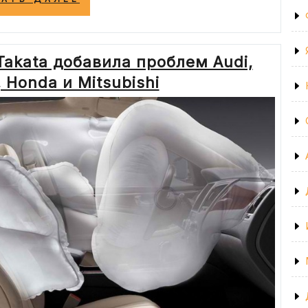
ДАЛЬШЕ:
JAGUAR
УВЕЛИЧИЛ
ЗАПАС
akata добавила проблем Audi,
ХОДА
ЭЛЕКТРОКРОССОВЕРА
 Honda и Mitsubishi
I-
PACE»