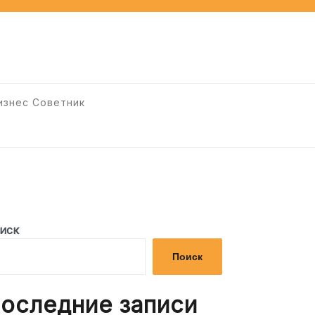
изнес Советник
иск
Поиск
оследние записи