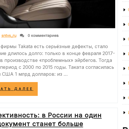
sntvs_ru
0 комментариев
 фирмы Takata есть серьёзные дефекты, стало
ие длилось долго: только в конце февраля 2017-
 в производстве «проблемных» эйрбегов. Тогда
ериод с 2000 по 2015 годы. Таката согласилась
 США 1 млрд долларов: из …
««ПОДУШКИ
ТАТЬ ДАЛЕЕ
ОПАСНОСТИ»:
TAKATA
ДОБАВИЛА
ПРОБЛЕМ
ктивность: в России на один
AUDI,
BMW,
окумент станет больше
TOYOTA,