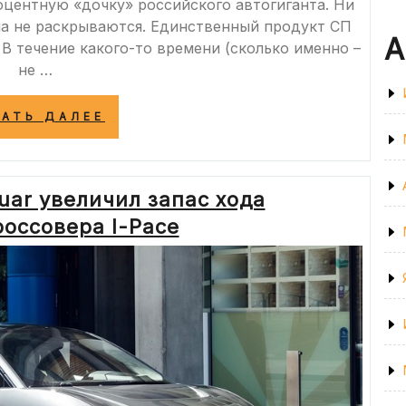
оцентную «дочку» российского автогиганта. Ни
мма не раскрываются. Единственный продукт СП
А
. В течение какого-то времени (сколько именно –
не …
«НИВА
ТАТЬ ДАЛЕЕ
СНОВА
СТАНЕТ
ЛАДОЙ:
АВТОВАЗ
uar увеличил запас хода
ВЫКУПАЕТ
ДОЛЮ
оссовера I-Pace
АМЕРИКАНЦЕВ
В
СП
GM-
АВТОВАЗ»