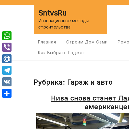
Перейти
к
SntvsRu
содержимому
Инновационные методы
строительства
Главная
Строим Дом Сами
Ремо
WhatsApp
Как Выбрать Гаджет
Viber
Mail.Ru
Telegram
Рубрика:
Гараж и авто
VK
Нива снова станет Ла
Отправить
американце