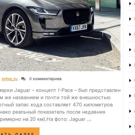
sntvs_ru
0 комментариев
рки Jaguar – концепт I-Pace – был представлен
ем же названием и почти той же внешностью
ртный запас хода составляет 470 километров
днако реальный показатель после недавних
римерно на 20 км).На фото: Jaguar …
«ЕДЕТ
ТАТЬ ДАЛЕЕ