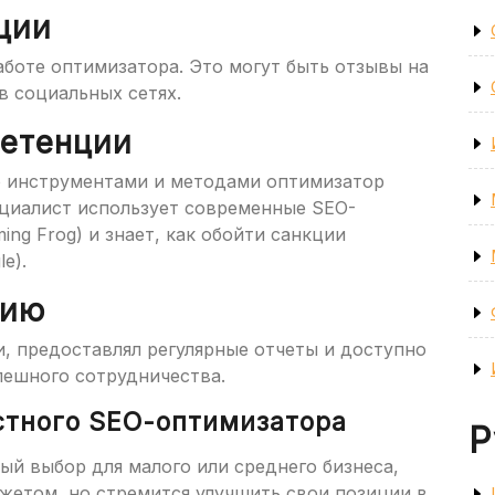
ции
боте оптимизатора. Это могут быть отзывы на
в социальных сетях.
петенции
о инструментами и методами оптимизатор
ециалист использует современные SEO-
ing Frog) и знает, как обойти санкции
e).
цию
и, предоставлял регулярные отчеты и доступно
спешного сотрудничества.
стного SEO-оптимизатора
Р
й выбор для малого или среднего бизнеса,
жетом, но стремится улучшить свои позиции в