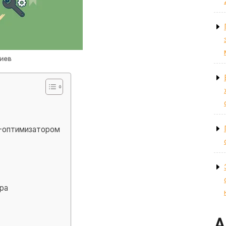
иев
-оптимизатором
ра
А