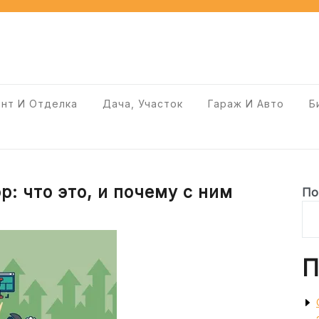
нт И Отделка
Дача, Участок
Гараж И Авто
Б
: что это, и почему с ним
По
П