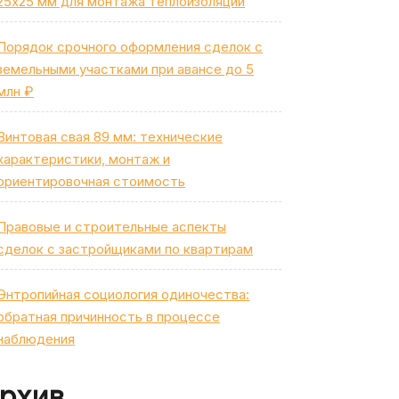
25х25 мм для монтажа теплоизоляции
Порядок срочного оформления сделок с
земельными участками при авансе до 5
млн ₽
Винтовая свая 89 мм: технические
характеристики, монтаж и
ориентировочная стоимость
Правовые и строительные аспекты
сделок с застройщиками по квартирам
Энтропийная социология одиночества:
обратная причинность в процессе
наблюдения
рхив