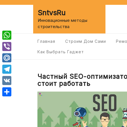
Перейти
к
SntvsRu
содержимому
Инновационные методы
строительства
Главная
Строим Дом Сами
Ремо
WhatsApp
Как Выбрать Гаджет
Viber
Mail.Ru
Частный SEO-оптимизатор
Telegram
стоит работать
VK
Отправить