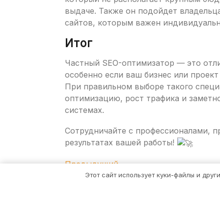
выдаче. Также он подойдет владельц
сайтов, которым важен индивидуаль
Итог
Частный SEO-оптимизатор — это отли
особенно если ваш бизнес или проект
При правильном выборе такого специ
оптимизацию, рост трафика и заметн
системах.
Сотрудничайте с профессионалами, п
результатах вашей работы!
Навигация
Предыдущая
Предыдущий
запись
Этот сайт использует куки-файлы и друг
по
записям