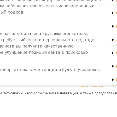
ам небольших или узкоспециализированных
ный подход.
чная альтернатива крупным агентствам,
 требует гибкости и персонального подхода.
алиста вы получите качественную
ое улучшение позиций сайта в поисковых
роверяйте их компетенции и будьте уверены в
Следующая
Следующая
запись
ие технологии, чтобы помочь вам в навигации, а также предостави
Строительная тема WordPress