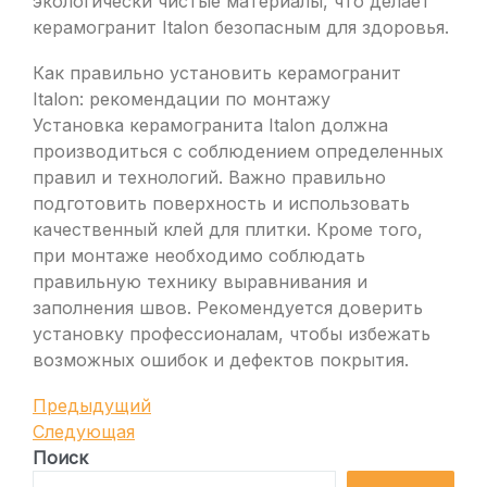
экологически чистые материалы, что делает
керамогранит Italon безопасным для здоровья.
Как правильно установить керамогранит
Italon: рекомендации по монтажу
Установка керамогранита Italon должна
производиться с соблюдением определенных
правил и технологий. Важно правильно
подготовить поверхность и использовать
качественный клей для плитки. Кроме того,
при монтаже необходимо соблюдать
правильную технику выравнивания и
заполнения швов. Рекомендуется доверить
установку профессионалам, чтобы избежать
возможных ошибок и дефектов покрытия.
Навигация
Предыдущая
Предыдущий
запись
Следующая
Следующая
по
запись
Поиск
записям