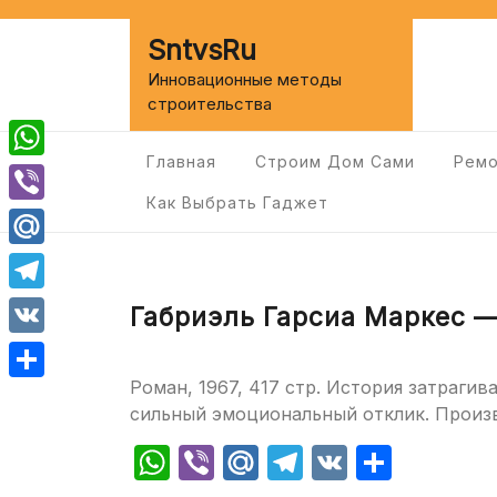
Перейти
к
SntvsRu
содержимому
Инновационные методы
строительства
Главная
Строим Дом Сами
Ремо
WhatsApp
Как Выбрать Гаджет
Viber
Mail.Ru
Telegram
Габриэль Гарсиа Маркес —
VK
Роман, 1967, 417 стр. История затраги
Отправить
сильный эмоциональный отклик. Произ
WhatsApp
Viber
Mail.Ru
Telegram
VK
Отпра