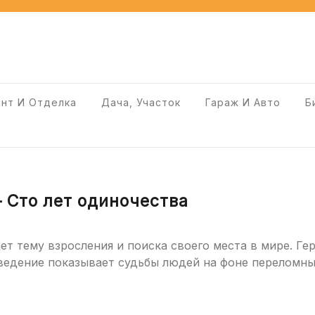
нт И Отделка
Дача, Участок
Гараж И Авто
Б
 Сто лет одиночества
вает тему взросления и поиска своего места в мире. 
ведение показывает судьбы людей на фоне переломны
вить