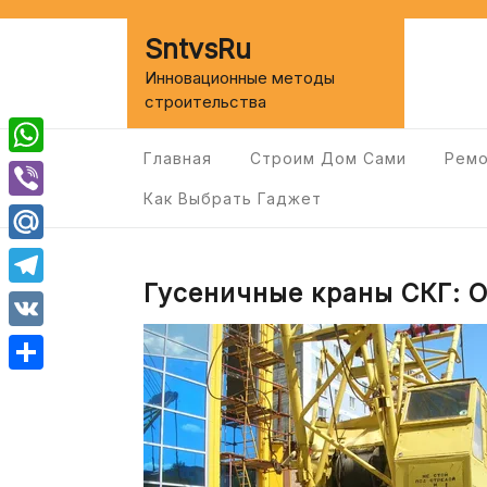
Перейти
к
SntvsRu
содержимому
Инновационные методы
строительства
Главная
Строим Дом Сами
Ремо
WhatsApp
Как Выбрать Гаджет
Viber
Mail.Ru
Гусеничные краны СКГ: 
Telegram
VK
Отправить