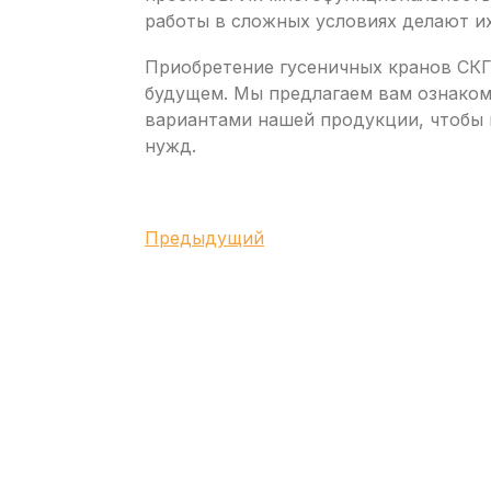
работы в сложных условиях делают и
Приобретение гусеничных кранов СКГ 
будущем. Мы предлагаем вам ознако
вариантами нашей продукции, чтобы
нужд.
Навигация
Предыдущая
Предыдущий
запись
по
записям