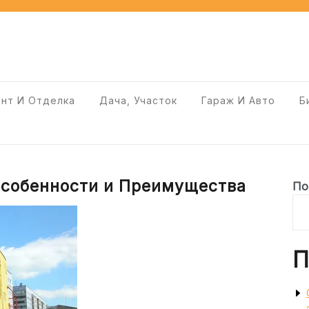
нт И Отделка
Дача, Участок
Гараж И Авто
Б
Особенности и Преимущества
По
П