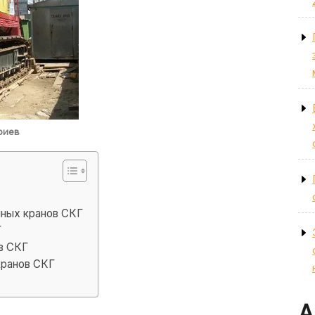
риев
чных кранов СКГ
Г
в СКГ
кранов СКГ
А