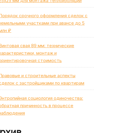
25х25 мм для монтажа теплоизоляции
Порядок срочного оформления сделок с
земельными участками при авансе до 5
млн ₽
Винтовая свая 89 мм: технические
характеристики, монтаж и
ориентировочная стоимость
Правовые и строительные аспекты
сделок с застройщиками по квартирам
Энтропийная социология одиночества:
обратная причинность в процессе
наблюдения
рхив