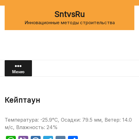
Перейти
к
SntvsRu
содержимому
Инновационные методы строительства
Меню
Кейптаун
Температура: -25.9°C, Осадки: 79.5 мм, Ветер: 14.0
м/с, Влажность: 24%