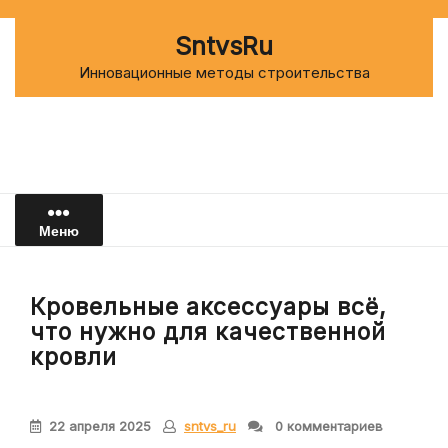
Перейти
к
SntvsRu
содержимому
Инновационные методы строительства
Меню
Кровельные аксессуары всё,
что нужно для качественной
кровли
22 апреля 2025
sntvs_ru
0 комментариев