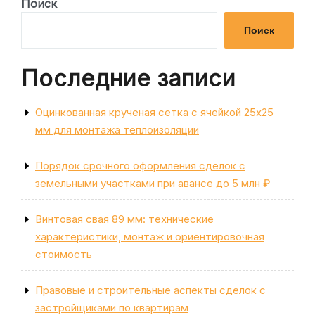
запись
Поиск
записям
Поиск
Последние записи
Оцинкованная крученая сетка с ячейкой 25х25
мм для монтажа теплоизоляции
Порядок срочного оформления сделок с
земельными участками при авансе до 5 млн ₽
Винтовая свая 89 мм: технические
характеристики, монтаж и ориентировочная
стоимость
Правовые и строительные аспекты сделок с
застройщиками по квартирам