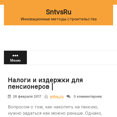
Перейти
к
SntvsRu
содержимому
Инновационные методы строительства
Меню
Налоги и издержки для
пенсионеров |
26 февраля 2017
sntvs_ru
0 комментариев
Вопросом о том, как накопить на пенсию,
нужно задаться как можно раньше. Однако,