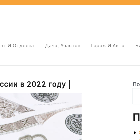
нт И Отделка
Дача, Участок
Гараж И Авто
Б
ссии в 2022 году |
По
П