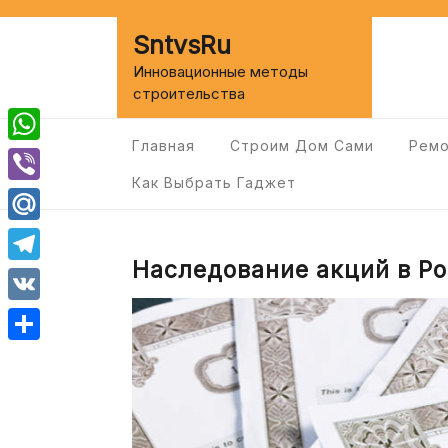
Перейти
к
SntvsRu
содержимому
Инновационные методы
строительства
Главная
Строим Дом Сами
Ремо
WhatsApp
Как Выбрать Гаджет
Viber
Mail.Ru
Наследование акций в Ро
Telegram
VK
Отправить