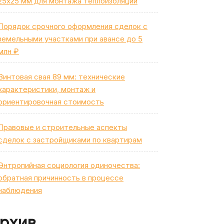
25х25 мм для монтажа теплоизоляции
Порядок срочного оформления сделок с
земельными участками при авансе до 5
млн ₽
Винтовая свая 89 мм: технические
характеристики, монтаж и
ориентировочная стоимость
Правовые и строительные аспекты
сделок с застройщиками по квартирам
Энтропийная социология одиночества:
обратная причинность в процессе
наблюдения
рхив