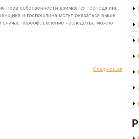
ие прав собственности взимается госпошлина.
оценщика и госпошлина могут оказаться выше
м случае переоформление наследства можно
Следующая
Следующая
запись
Р