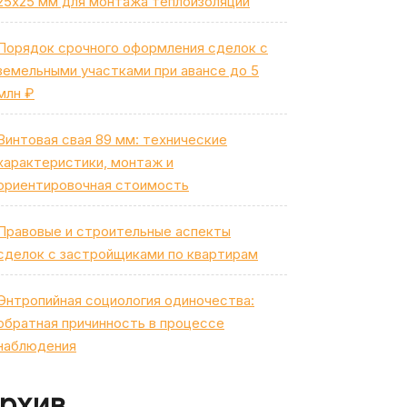
25х25 мм для монтажа теплоизоляции
Порядок срочного оформления сделок с
земельными участками при авансе до 5
млн ₽
Винтовая свая 89 мм: технические
характеристики, монтаж и
ориентировочная стоимость
Правовые и строительные аспекты
сделок с застройщиками по квартирам
Энтропийная социология одиночества:
обратная причинность в процессе
наблюдения
рхив