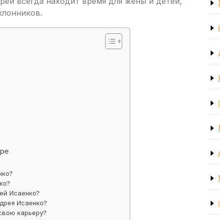
рей всегда находит время для жены и детей,
клонников.
тре
нко?
ко?
рей Исаенко?
ндрея Исаенко?
 свою карьеру?