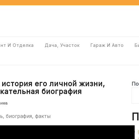
нт И Отделка
Дача, Участок
Гараж И Авто
Б
история его личной жизни,
По
екательная биография
риев
П