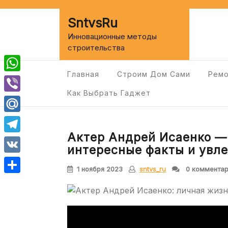
Перейти
к
SntvsRu
содержимому
Инновационные методы
строительства
Главная
Строим Дом Сами
Ремо
WhatsApp
Как Выбрать Гаджет
Viber
Mail.Ru
Актер Андрей Исаенко — 
Telegram
интересные факты и увл
VK
1 ноября 2023
sntvs_ru
0 коммента
Отправить