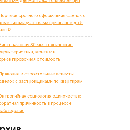
25х25 мм для монтажа теплоизоляции
Порядок срочного оформления сделок с
земельными участками при авансе до 5
млн ₽
Винтовая свая 89 мм: технические
характеристики, монтаж и
ориентировочная стоимость
Правовые и строительные аспекты
сделок с застройщиками по квартирам
Энтропийная социология одиночества:
обратная причинность в процессе
наблюдения
рхив