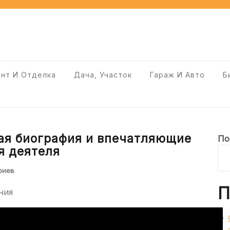
нт И Отделка
Дача, Участок
Гараж И Авто
Б
ая биография и впечатляющие
По
я деятеля
риев
П