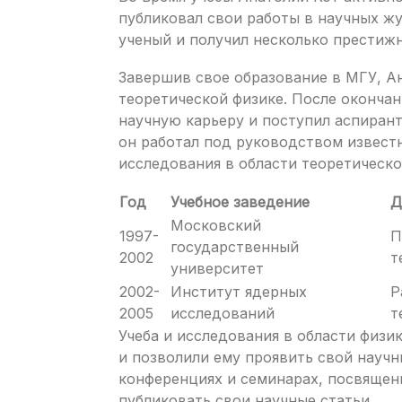
публиковал свои работы в научных жу
ученый и получил несколько престижн
Завершив свое образование в МГУ, А
теоретической физике. После оконча
научную карьеру и поступил аспиран
он работал под руководством извест
исследования в области теоретическо
Год
Учебное заведение
Д
Московский
1997-
П
государственный
2002
т
университет
2002-
Институт ядерных
Р
2005
исследований
т
Учеба и исследования в области физи
и позволили ему проявить свой научн
конференциях и семинарах, посвящен
публиковать свои научные статьи.