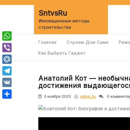
Перейти
к
SntvsRu
содержимому
Инновационные методы
строительства
Главная
Строим Дом Сами
Ремо
WhatsApp
Как Выбрать Гаджет
Viber
Mail.Ru
Анатолий Кот — необычн
Telegram
достижения выдающегос
VK
3 ноября 2023
sntvs_ru
0 коммента
Отправить