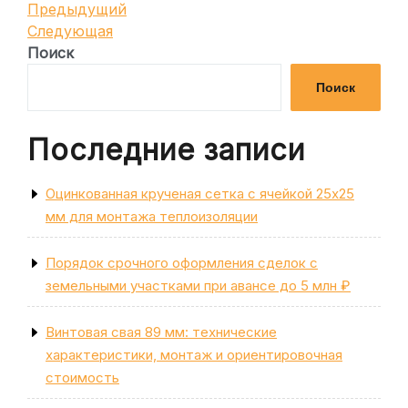
Навигация
Предыдущая
Предыдущий
запись
Следующая
Следующая
по
запись
Поиск
записям
Поиск
Последние записи
Оцинкованная крученая сетка с ячейкой 25х25
мм для монтажа теплоизоляции
Порядок срочного оформления сделок с
земельными участками при авансе до 5 млн ₽
Винтовая свая 89 мм: технические
характеристики, монтаж и ориентировочная
стоимость