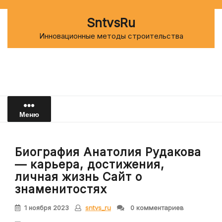
Перейти
к
SntvsRu
содержимому
Инновационные методы строительства
Меню
Биография Анатолия Рудакова
— карьера, достижения,
личная жизнь Сайт о
знаменитостях
1 ноября 2023
sntvs_ru
0 комментариев