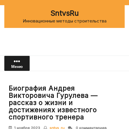
Перейти
к
SntvsRu
содержимому
Инновационные методы строительства
Меню
Биография Андрея
Викторовича Гурулева —
рассказ о жизни и
достижениях известного
спортивного тренера
1 ноября 2023
sntvs_ru
0 комментариев