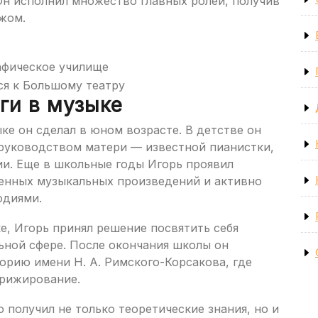
н исполнил множество главных ролей, получив
ежом.
афическое училище
ся к Большому театру
ги в музыке
е он сделал в юном возрасте. В детстве он
 руководством матери — известной пианистки,
и. Еще в школьные годы Игорь проявил
енных музыкальных произведений и активно
одиями.
е, Игорь принял решение посвятить себя
ьной сфере. После окончания школы он
орию имени Н. А. Римского-Корсакова, где
ирижирование.
 получил не только теоретические знания, но и