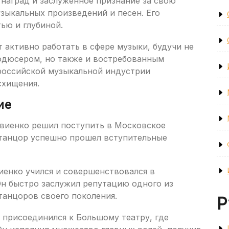
наград и заслуженное признание за свою
узыкальных произведений и песен. Его
ью и глубиной.
активно работать в сфере музыки, будучи не
одюсером, но также и востребованным
 российской музыкальной индустрии
схищения.
ие
виенко решил поступить в Московское
 танцор успешно прошел вступительные
иенко учился и совершенствовался в
Он быстро заслужил репутацию одного из
танцоров своего поколения.
Р
 присоединился к Большому театру, где