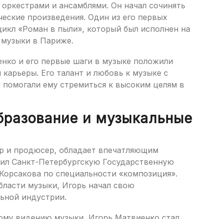
оркестрами и ансамблями. Он начал сочинять
еские произведения. Один из его первых
цикл «Роман в пыли», который был исполнен на
музыки в Париже.
енко и его первые шаги в музыке положили
 карьеры. Его талант и любовь к музыке с
 помогали ему стремиться к высоким целям в
бразование и музыкальные
р и продюсер, обладает впечатляющим
чил Санкт-Петербургскую Государственную
Корсакова по специальности «композиция».
бласти музыки, Игорь начал свою
ьной индустрии.
ному видению музыки, Игорь Матвиенко стал