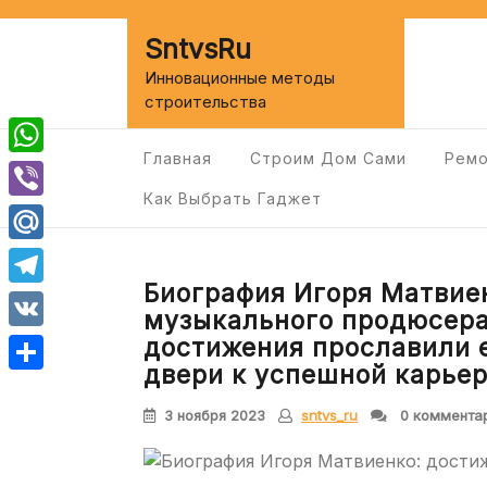
Перейти
к
SntvsRu
содержимому
Инновационные методы
строительства
Главная
Строим Дом Сами
Ремо
WhatsApp
Как Выбрать Гаджет
Viber
Mail.Ru
Биография Игоря Матвие
Telegram
музыкального продюсера
VK
достижения прославили е
двери к успешной карье
Отправить
3 ноября 2023
sntvs_ru
0 коммента