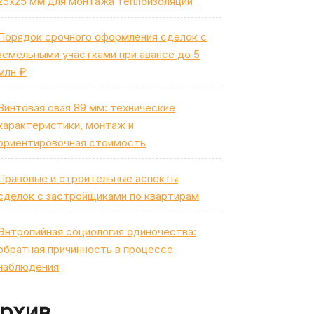
25х25 мм для монтажа теплоизоляции
Порядок срочного оформления сделок с
земельными участками при авансе до 5
млн ₽
Винтовая свая 89 мм: технические
характеристики, монтаж и
ориентировочная стоимость
Правовые и строительные аспекты
сделок с застройщиками по квартирам
Энтропийная социология одиночества:
обратная причинность в процессе
наблюдения
рхив