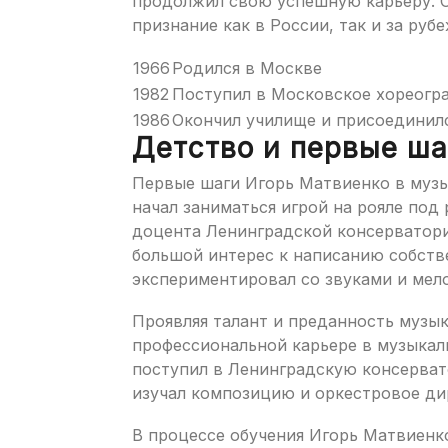
продолжил свою успешную карьеру. О
признание как в России, так и за руб
1966
Родился в Москве
1982
Поступил в Московское хореогр
1986
Окончил училище и присоединил
Детство и первые ша
Первые шаги Игорь Матвиенко в музык
начал заниматься игрой на рояле под
доцента Ленинградской консерватори
большой интерес к написанию собств
экспериментировал со звуками и мел
Проявляя талант и преданность музык
профессиональной карьере в музыкал
поступил в Ленинградскую консерват
изучал композицию и оркестровое д
В процессе обучения Игорь Матвиенко