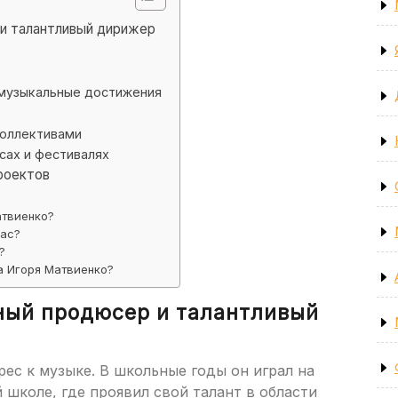
и талантливый дирижер
 музыкальные достижения
коллективами
ах и фестивалях
роектов
атвиенко?
час?
?
а Игоря Матвиенко?
ный продюсер и талантливый
рес к музыке. В школьные годы он играл на
 школе, где проявил свой талант в области