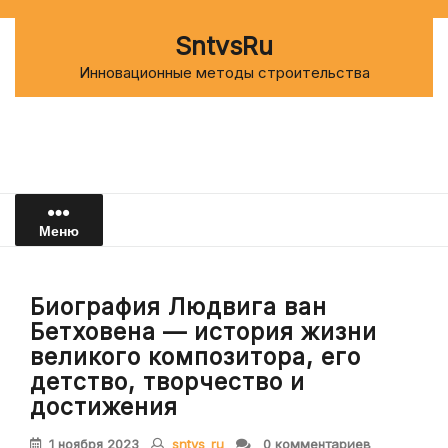
Перейти
к
SntvsRu
содержимому
Инновационные методы строительства
Меню
Биография Людвига ван
Бетховена — история жизни
великого композитора, его
детство, творчество и
достижения
1 ноября 2023
sntvs_ru
0 комментариев