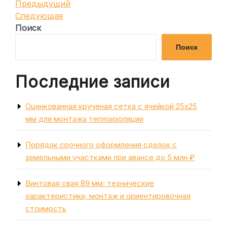
Навигация
Предыдущая
Предыдущий
запись
Следующая
Следующая
по
запись
Поиск
записям
Поиск
Последние записи
Оцинкованная крученая сетка с ячейкой 25х25
мм для монтажа теплоизоляции
Порядок срочного оформления сделок с
земельными участками при авансе до 5 млн ₽
Винтовая свая 89 мм: технические
характеристики, монтаж и ориентировочная
стоимость