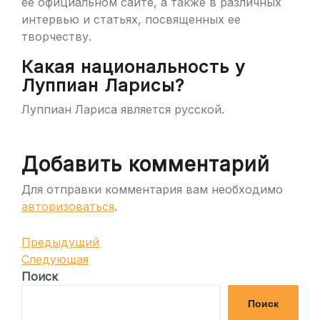
ее официальном сайте, а также в различных
интервью и статьях, посвященных ее
творчеству.
Какая национальность у
Луппиан Ларисы?
Луппиан Лариса является русской.
Добавить комментарий
Для отправки комментария вам необходимо
авторизоваться
.
Навигация
Предыдущая
Предыдущий
запись
Следующая
Следующая
по
запись
Поиск
записям
Поиск