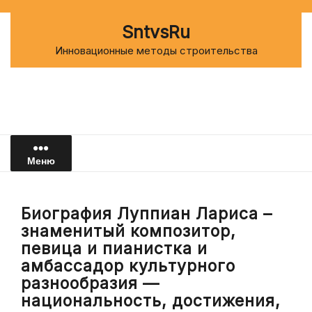
Перейти
к
SntvsRu
содержимому
Инновационные методы строительства
Меню
Биография Луппиан Лариса –
знаменитый композитор,
певица и пианистка и
амбассадор культурного
разнообразия —
национальность, достижения,