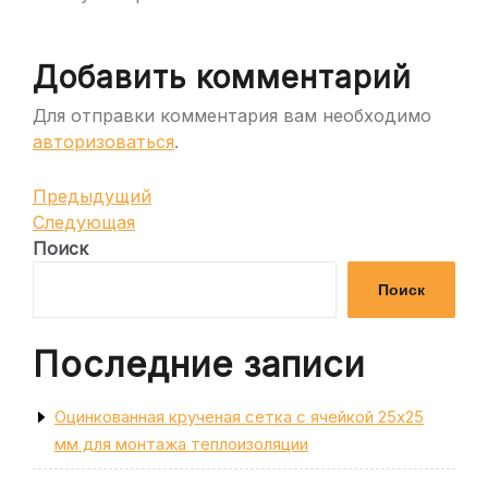
Добавить комментарий
Для отправки комментария вам необходимо
авторизоваться
.
Навигация
Предыдущая
Предыдущий
запись
Следующая
Следующая
по
запись
Поиск
записям
Поиск
Последние записи
Оцинкованная крученая сетка с ячейкой 25х25
мм для монтажа теплоизоляции