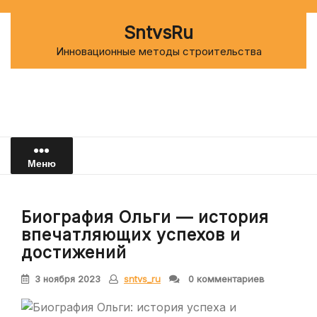
Перейти
к
SntvsRu
содержимому
Инновационные методы строительства
Меню
Биография Ольги — история
впечатляющих успехов и
достижений
3 ноября 2023
sntvs_ru
0 комментариев