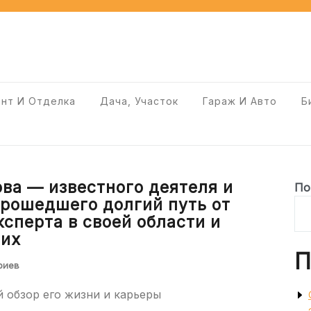
нт И Отделка
Дача, Участок
Гараж И Авто
Б
ва — известного деятеля и
По
прошедшего долгий путь от
ксперта в своей области и
гих
П
риев