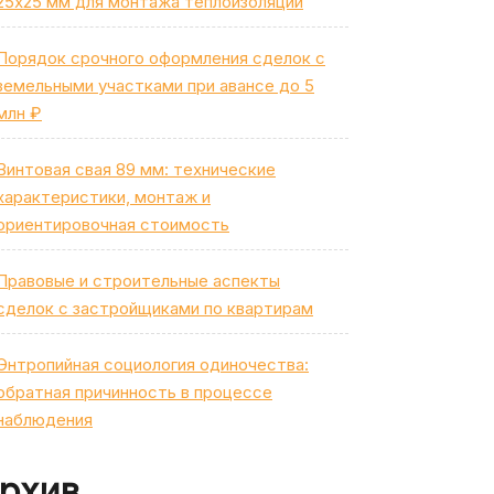
25х25 мм для монтажа теплоизоляции
Порядок срочного оформления сделок с
земельными участками при авансе до 5
млн ₽
Винтовая свая 89 мм: технические
характеристики, монтаж и
ориентировочная стоимость
Правовые и строительные аспекты
сделок с застройщиками по квартирам
Энтропийная социология одиночества:
обратная причинность в процессе
наблюдения
рхив