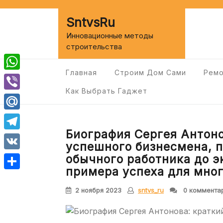
Перейти
к
SntvsRu
содержимому
Инновационные методы
строительства
Главная
Строим Дом Сами
Ремо
WhatsApp
Как Выбрать Гаджет
Viber
Mail.Ru
Биография Сергея Антоно
Telegram
успешного бизнесмена, 
VK
обычного работника до э
примера успеха для мно
Отправить
2 ноября 2023
sntvs_ru
0 коммента