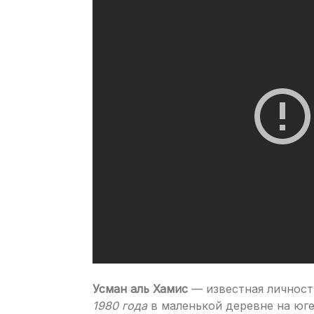
Усман аль Хамис
— известная личност
1980 года
в маленькой деревне на юге