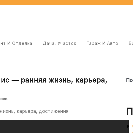
нт И Отделка
Дача, Участок
Гараж И Авто
Б
ис — ранняя жизнь, карьера,
По
риев
П