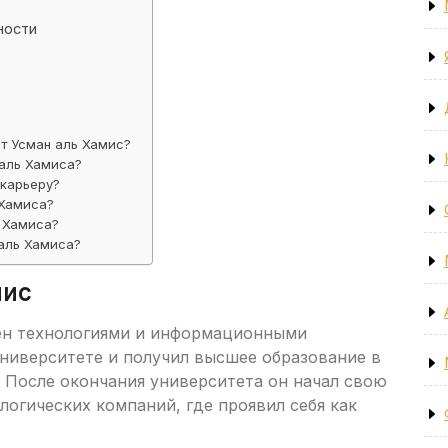
ности
т Усман аль Хамис?
 аль Хамиса?
 карьеру?
 Хамиса?
ь Хамиса?
 аль Хамиса?
мис
чен технологиями и информационными
университете и получил высшее образование в
 После окончания университета он начал свою
логических компаний, где проявил себя как