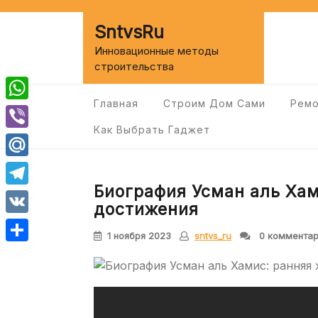
Перейти
к
SntvsRu
содержимому
Инновационные методы
строительства
Главная
Строим Дом Сами
Ремо
WhatsApp
Как Выбрать Гаджет
Viber
Mail.Ru
Биография Усман аль Хам
Telegram
достижения
VK
1 ноября 2023
sntvs_ru
0 коммента
Отправить