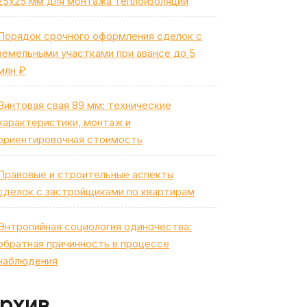
25х25 мм для монтажа теплоизоляции
Порядок срочного оформления сделок с
земельными участками при авансе до 5
млн ₽
Винтовая свая 89 мм: технические
характеристики, монтаж и
ориентировочная стоимость
Правовые и строительные аспекты
сделок с застройщиками по квартирам
Энтропийная социология одиночества:
обратная причинность в процессе
наблюдения
рхив