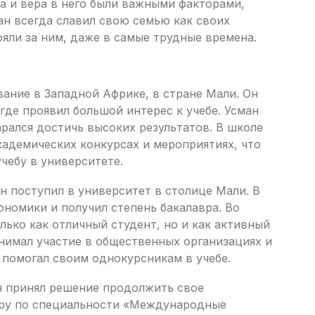
а и вера в него были важными факторами,
ан всегда славил свою семью как своих
ояли за ним, даже в самые трудные времена.
вание в Западной Африке, в стране Мали. Он
де проявил большой интерес к учебе. Усман
рался достичь высоких результатов. В школе
кадемических конкурсах и мероприятиях, что
чебу в университете.
 поступил в университет в столице Мали. В
ономики и получил степень бакалавра. Во
лько как отличный студент, но и как активный
нимал участие в общественных организациях и
 помогал своим однокурсникам в учебе.
н принял решение продолжить свое
уру по специальности «Международные