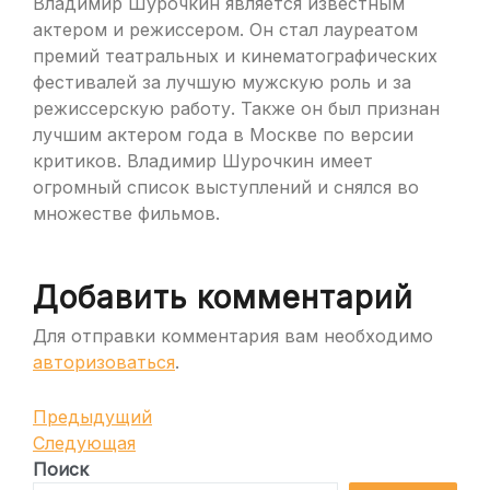
Владимир Шурочкин является известным
актером и режиссером. Он стал лауреатом
премий театральных и кинематографических
фестивалей за лучшую мужскую роль и за
режиссерскую работу. Также он был признан
лучшим актером года в Москве по версии
критиков. Владимир Шурочкин имеет
огромный список выступлений и снялся во
множестве фильмов.
Добавить комментарий
Для отправки комментария вам необходимо
авторизоваться
.
Навигация
Предыдущая
Предыдущий
запись
Следующая
Следующая
по
запись
Поиск