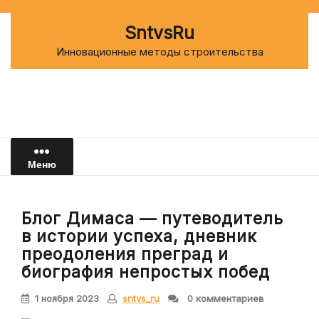
Перейти
к
SntvsRu
содержимому
Инновационные методы строительства
Меню
Блог Димаса — путеводитель
в истории успеха, дневник
преодоления преград и
биография непростых побед
1 ноября 2023
sntvs_ru
0 комментариев