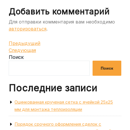
Добавить комментарий
Для отправки комментария вам необходимо
авторизоваться
.
Навигация
Предыдущая
Предыдущий
запись
Следующая
Следующая
по
запись
Поиск
записям
Поиск
Последние записи
Оцинкованная крученая сетка с ячейкой 25х25
мм для монтажа теплоизоляции
Порядок срочного оформления сделок с