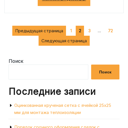
ЭФФЕКТИВНА
МАЗЬ
ВИШНЕВСКОГ
ПРИ
НАРЫВАХ:
Пагинация
Страница
Страница
Страница
МЕТОДЫ
Предыдущая страница
Страница
1
2
3
…
72
ПРИМЕНЕНИЯ»
записей
Следующая страница
Поиск
Поиск
Последние записи
Оцинкованная крученая сетка с ячейкой 25х25
мм для монтажа теплоизоляции
Порядок срочного оформления сделок с