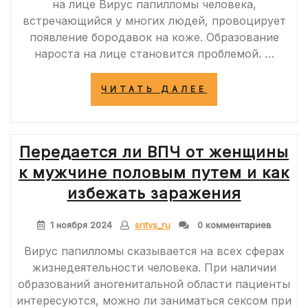
на лице Вирус папилломы человека,
встречающийся у многих людей, провоцирует
появление бородавок на коже. Образование
нароста на лице становится проблемой. …
«МЕТОДЫ
ЧИТАТЬ ДАЛЕЕ
УДАЛЕНИЯ
И
ЛЕЧЕНИЯ
БОРОДАВОК
Передается ли ВПЧ от женщины
НА
ЛИЦЕ:
к мужчине половым путем и как
ДОМАШНИЕ
И
избежать заражения
АПТЕЧНЫЕ
СРЕДСТВА,
1 ноября 2024
sntvs_ru
0 комментариев
АППАРАТНЫЕ
МЕТОДИКИ»
Вирус папилломы сказывается на всех сферах
жизнедеятельности человека. При наличии
образований аногенитальной области пациенты
интересуются, можно ли заниматься сексом при