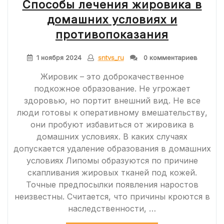
Способы лечения жировика в
ТИПА:
ПРОГНОЗЫ
домашних условиях и
И
ВОЗМОЖНЫЕ
противопоказания
ОСЛОЖНЕНИЯ
1 ноября 2024
sntvs_ru
0 комментариев
Жировик – это доброкачественное
подкожное образование. Не угрожает
здоровью, но портит внешний вид. Не все
люди готовы к оперативному вмешательству,
они пробуют избавиться от жировика в
домашних условиях. В каких случаях
допускается удаление образования в домашних
условиях Липомы образуются по причине
скапливания жировых тканей под кожей.
Точные предпосылки появления наростов
неизвестны. Считается, что причины кроются в
наследственности, …