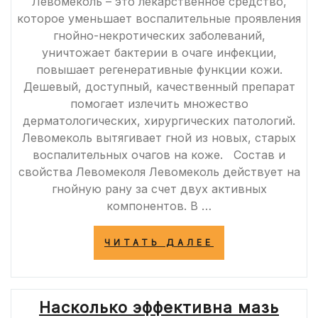
Левомеколь – это лекарственное средство,
которое уменьшает воспалительные проявления
гнойно-некротических заболеваний,
уничтожает бактерии в очаге инфекции,
повышает регенеративные функции кожи.
Дешевый, доступный, качественный препарат
помогает излечить множество
дерматологических, хирургических патологий.
Левомеколь вытягивает гной из новых, старых
воспалительных очагов на коже. Состав и
свойства Левомеколя Левомеколь действует на
гнойную рану за счет двух активных
компонентов. В …
«ЛЕВОМЕКОЛЬ
ЧИТАТЬ ДАЛЕЕ
ЭФФЕКТИВНО
ПРИМЕНЕНИЯ
МАЗИ
ДЛЯ
Насколько эффективна мазь
ВЫТЯГИВАНИЯ