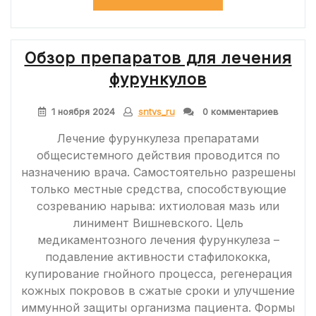
ПРАВИЛЬНО
ИСПОЛЬЗОВА
ФУКОРЦИН
ОТ
Обзор препаратов для лечения
БОРОДАВОК
И
фурункулов
ПАПИЛЛОМ:
ИНСТРУКЦИЯ,
СОСТАВ
1 ноября 2024
sntvs_ru
0 комментариев
И
АНАЛОГИ»
Лечение фурункулеза препаратами
общесистемного действия проводится по
назначению врача. Самостоятельно разрешены
только местные средства, способствующие
созреванию нарыва: ихтиоловая мазь или
линимент Вишневского. Цель
медикаментозного лечения фурункулеза –
подавление активности стафилококка,
купирование гнойного процесса, регенерация
кожных покровов в сжатые сроки и улучшение
иммунной защиты организма пациента. Формы