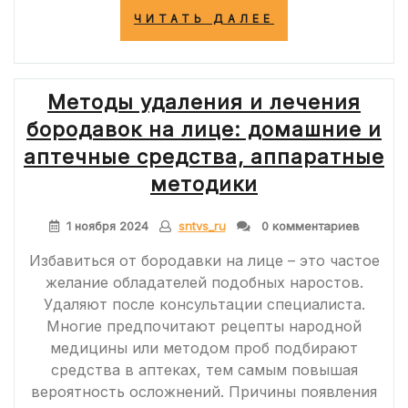
«СПОСОБЫ
ЧИТАТЬ ДАЛЕЕ
ЛЕЧЕНИЯ
ЖИРОВИКА
В
ДОМАШНИХ
Методы удаления и лечения
УСЛОВИЯХ
И
бородавок на лице: домашние и
ПРОТИВОПОК
аптечные средства, аппаратные
методики
1 ноября 2024
sntvs_ru
0 комментариев
Избавиться от бородавки на лице – это частое
желание обладателей подобных наростов.
Удаляют после консультации специалиста.
Многие предпочитают рецепты народной
медицины или методом проб подбирают
средства в аптеках, тем самым повышая
вероятность осложнений. Причины появления