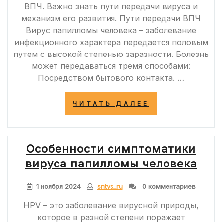
ВПЧ. Важно знать пути передачи вируса и
механизм его развития. Пути передачи ВПЧ
Вирус папилломы человека – заболевание
инфекционного характера передается половым
путем с высокой степенью заразности. Болезнь
может передаваться тремя способами:
Посредством бытового контакта. …
«ПЕРЕДАЕТСЯ
ЧИТАТЬ ДАЛЕЕ
ЛИ
ВПЧ
ОТ
ЖЕНЩИНЫ
Особенности симптоматики
К
МУЖЧИНЕ
вируса папилломы человека
ПОЛОВЫМ
ПУТЕМ
И
1 ноября 2024
sntvs_ru
0 комментариев
КАК
ИЗБЕЖАТЬ
HPV – это заболевание вирусной природы,
ЗАРАЖЕНИЯ»
которое в разной степени поражает