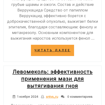
грубые шрамы и ожоги. Состав и действие
Веррукацида Средство от папиллом
Веррукацид эффективно борется с
доброкачественной опухолью, выжигает белки
эпителия, благодаря составляющим: фенолу и
метакрезолу. Основным компонентом для
выжигания наростов используется фенол …
«ПОКАЗАНИЯ
ЧИТАТЬ ДАЛЕЕ
И
ПРАВИЛА
ИСПОЛЬЗОВА
ВЕРРУКАЦИДА
Левомеколь: эффективность
ОТ
ПАПИЛЛОМ
применения мази для
И
БОРОДАВОК»
вытягивания гноя
1 ноября 2024
sntvs_ru
0 комментариев