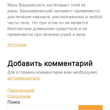
Мазь Вишневского вытягивает гной из
раны. Бальзамический линимент применяется
для лечения нарывов, расположенных в любой
части тела. Но при этом он не является
безопасным домашним средством и не
применяется при лечении угрей и акне.
Источник
Добавить комментарий
Для отправки комментария вам необходимо
авторизоваться
.
Навигация
Предыдущая
Предыдущий
запись
Следующая
Следующая
по
запись
Поиск
записям