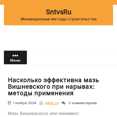
Перейти
к
SntvsRu
содержимому
Инновационные методы строительства
Меню
Насколько эффективна мазь
Вишневского при нарывах:
методы применения
1 ноября 2024
sntvs_ru
0 комментариев
Мазь Вишневского или линимент