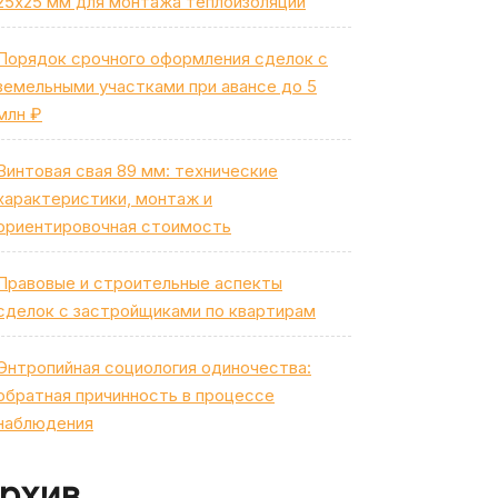
25х25 мм для монтажа теплоизоляции
Порядок срочного оформления сделок с
земельными участками при авансе до 5
млн ₽
Винтовая свая 89 мм: технические
характеристики, монтаж и
ориентировочная стоимость
Правовые и строительные аспекты
сделок с застройщиками по квартирам
Энтропийная социология одиночества:
обратная причинность в процессе
наблюдения
рхив