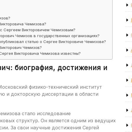
изов?
 Викторовича Чемизова?
ы с Сергеем Викторовичем Чемизовым?
торович Чемизов в государственных организациях?
 опубликовал статью о Сергее Викторовиче Чемизове?
Викторович Чемизов?
 Сергея Викторовича Чемизова известны?
ич: биография, достижения и
 Московский физико-технический институт
ую и докторскую диссертации в области
емизова стало исследование
овых структур. Он является одним из ведущих
сии. За свои научные достижения Сергей