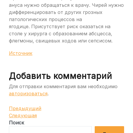
ануса нужно обращаться к врачу. Чирей нужно
дифференцировать от других грозных
патологических процессов на
ягодице. Присутствует риск оказаться на
столе у хирурга с образованием абсцесса,
флегмоны, свищевых ходов или сепсисом.
Источник
Добавить комментарий
Для отправки комментария вам необходимо
авторизоваться
.
Навигация
Предыдущая
Предыдущий
запись
Следующая
Следующая
по
запись
Поиск
записям