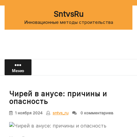
Перейти
к
SntvsRu
содержимому
Инновационные методы строительства
Меню
Чирей в анусе: причины и
опасность
1 ноября 2024
sntvs_ru
0 комментариев