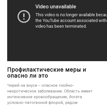
Профилактические меры и
опасно ли это
Чирей на анусе – опасное гнойно-
некротическое заболевание. Область имеет
интенсивное кровообращение, богата
условно-патогенной флорой, рядом