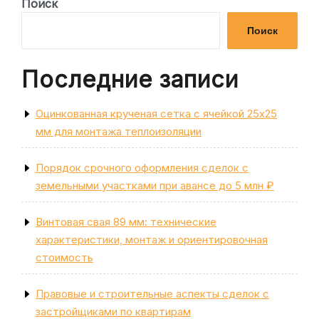
запись
Поиск
записям
Поиск
Последние записи
Оцинкованная крученая сетка с ячейкой 25х25
мм для монтажа теплоизоляции
Порядок срочного оформления сделок с
земельными участками при авансе до 5 млн ₽
Винтовая свая 89 мм: технические
характеристики, монтаж и ориентировочная
стоимость
Правовые и строительные аспекты сделок с
застройщиками по квартирам