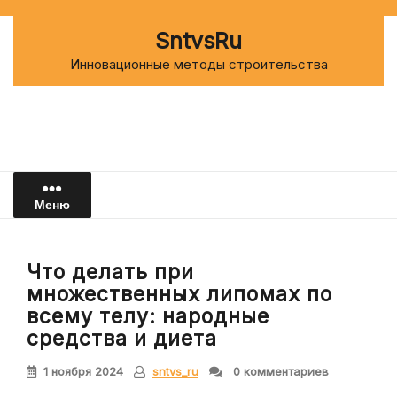
Перейти
к
SntvsRu
содержимому
Инновационные методы строительства
Меню
Что делать при
множественных липомах по
всему телу: народные
средства и диета
1 ноября 2024
sntvs_ru
0 комментариев