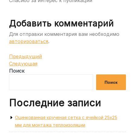
Спасибо за интерес к публикации
Добавить комментарий
Для отправки комментария вам необходимо
авторизоваться
.
Навигация
Предыдущая
Предыдущий
запись
Следующая
Следующая
по
запись
Поиск
записям
Поиск
Последние записи
Оцинкованная крученая сетка с ячейкой 25х25
мм для монтажа теплоизоляции