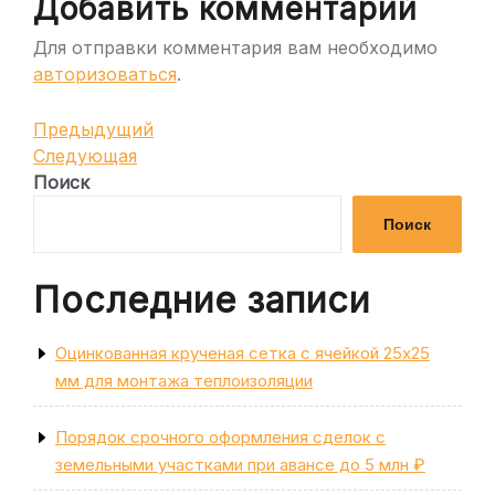
Добавить комментарий
Для отправки комментария вам необходимо
авторизоваться
.
Навигация
Предыдущая
Предыдущий
запись
Следующая
Следующая
по
запись
Поиск
записям
Поиск
Последние записи
Оцинкованная крученая сетка с ячейкой 25х25
мм для монтажа теплоизоляции
Порядок срочного оформления сделок с
земельными участками при авансе до 5 млн ₽