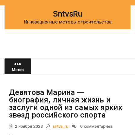
Перейти
к
SntvsRu
содержимому
Инновационные методы строительства
Меню
Девятова Марина —
биография, личная жизнь и
заслуги одной из самых ярких
звезд российского спорта
2 ноября 2023
sntvs_ru
0 комментариев