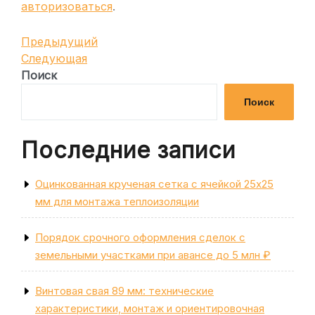
авторизоваться
.
Навигация
Предыдущая
Предыдущий
запись
Следующая
Следующая
по
запись
Поиск
записям
Поиск
Последние записи
Оцинкованная крученая сетка с ячейкой 25х25
мм для монтажа теплоизоляции
Порядок срочного оформления сделок с
земельными участками при авансе до 5 млн ₽
Винтовая свая 89 мм: технические
характеристики, монтаж и ориентировочная