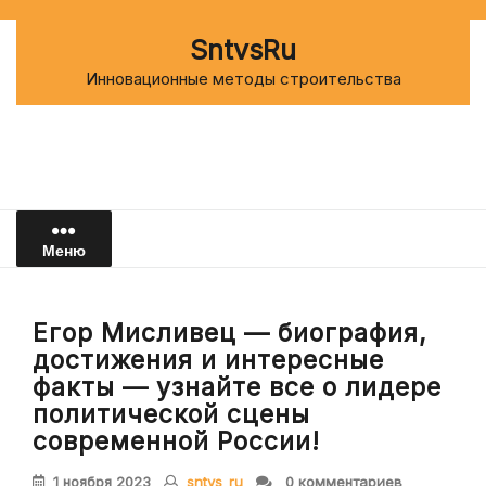
Перейти
к
SntvsRu
содержимому
Инновационные методы строительства
Меню
Егор Мисливец — биография,
достижения и интересные
факты — узнайте все о лидере
политической сцены
современной России!
1 ноября 2023
sntvs_ru
0 комментариев