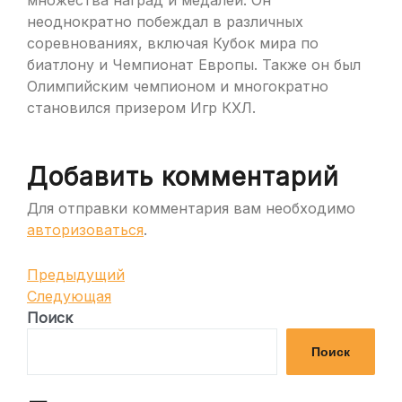
множества наград и медалей. Он
неоднократно побеждал в различных
соревнованиях, включая Кубок мира по
биатлону и Чемпионат Европы. Также он был
Олимпийским чемпионом и многократно
становился призером Игр КХЛ.
Добавить комментарий
Для отправки комментария вам необходимо
авторизоваться
.
Навигация
Предыдущая
Предыдущий
запись
Следующая
Следующая
по
запись
Поиск
записям
Поиск