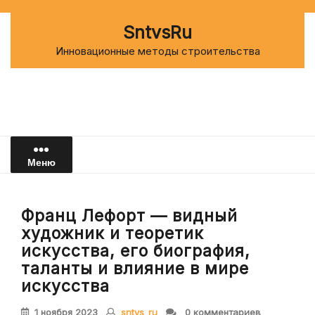
Перейти
к
SntvsRu
содержимому
Инновационные методы строительства
Меню
Франц Лефорт — видный
художник и теоретик
искусства, его биография,
таланты и влияние в мире
искусства
1 ноября 2023
sntvs_ru
0 комментариев