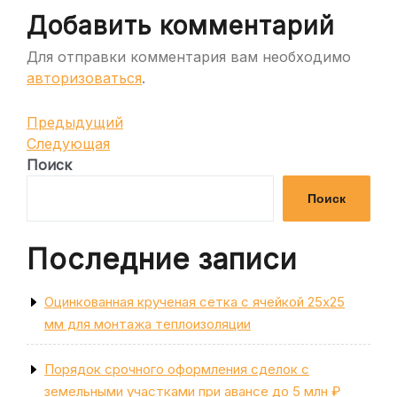
Добавить комментарий
Для отправки комментария вам необходимо
авторизоваться
.
Навигация
Предыдущая
Предыдущий
запись
Следующая
Следующая
по
запись
Поиск
записям
Поиск
Последние записи
Оцинкованная крученая сетка с ячейкой 25х25
мм для монтажа теплоизоляции
Порядок срочного оформления сделок с
земельными участками при авансе до 5 млн ₽