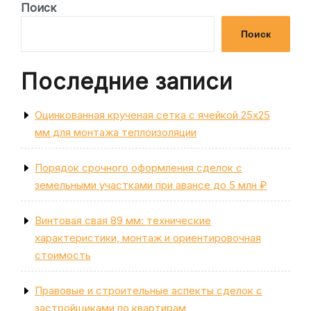
по
запись
Поиск
записям
Поиск
Последние записи
Оцинкованная крученая сетка с ячейкой 25х25
мм для монтажа теплоизоляции
Порядок срочного оформления сделок с
земельными участками при авансе до 5 млн ₽
Винтовая свая 89 мм: технические
характеристики, монтаж и ориентировочная
стоимость
Правовые и строительные аспекты сделок с
застройщиками по квартирам