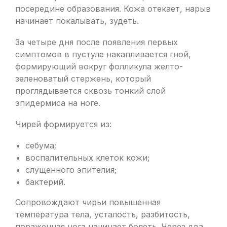
посередине образования. Кожа отекает, нарыв
начинает покалывать, зудеть.
За четыре дня после появления первых
симптомов в пустуле накапливается гной,
формирующий вокруг фолликула желто-
зеленоватый стержень, который
проглядывается сквозь тонкий слой
эпидермиса на ноге.
Чирей формируется из:
себума;
воспалительных клеток кожи;
слущенного эпителия;
бактерий.
Сопровождают чирьи повышенная
температура тела, усталость, разбитость,
пораженная нога начинает болеть. Через два