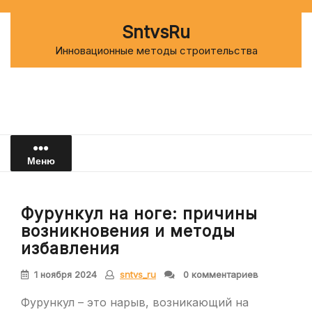
Перейти
к
SntvsRu
содержимому
Инновационные методы строительства
Меню
Фурункул на ноге: причины
возникновения и методы
избавления
1 ноября 2024
sntvs_ru
0 комментариев
Фурункул – это нарыв, возникающий на