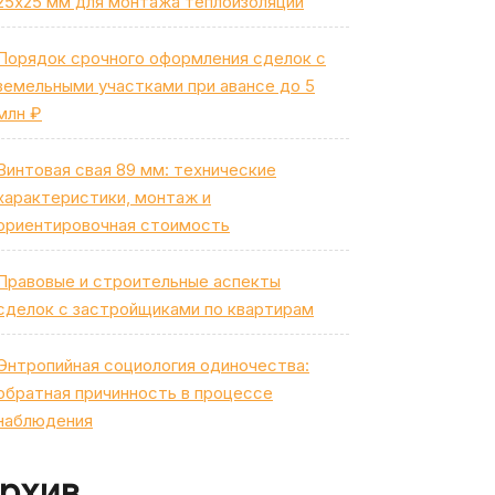
25х25 мм для монтажа теплоизоляции
Порядок срочного оформления сделок с
земельными участками при авансе до 5
млн ₽
Винтовая свая 89 мм: технические
характеристики, монтаж и
ориентировочная стоимость
Правовые и строительные аспекты
сделок с застройщиками по квартирам
Энтропийная социология одиночества:
обратная причинность в процессе
наблюдения
рхив