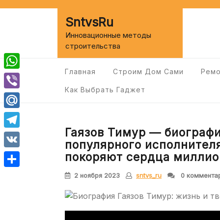
Перейти
к
SntvsRu
содержимому
Инновационные методы
строительства
Главная
Строим Дом Сами
Ремо
WhatsApp
Как Выбрать Гаджет
Viber
Mail.Ru
Гаязов Тимур — биографи
Telegram
популярного исполнителя
VK
покоряют сердца миллио
Отправить
2 ноября 2023
sntvs_ru
0 коммента