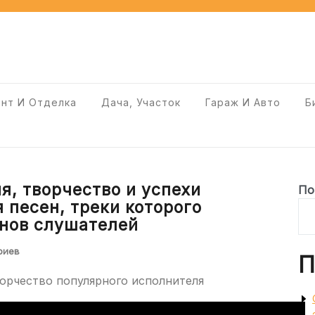
нт И Отделка
Дача, Участок
Гараж И Авто
Б
я, творчество и успехи
По
 песен, треки которого
нов слушателей
риев
П