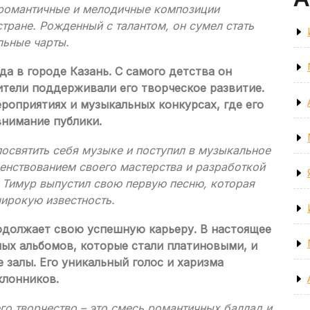
 романтичные и мелодичные композиции
тране. Рожденный с талантом, он сумел стать
льные чарты.
ода в городе Казань. С самого детства он
дители поддерживали его творческое развитие.
роприятиях и музыкальных конкурсах, где его
внимание публики.
освятить себя музыке и поступил в музыкальное
енствованием своего мастерства и разработкой
ов Тимур выпустил свою первую песню, которая
широкую известность.
родолжает свою успешную карьеру. В настоящее
ных альбомов, которые стали платиновыми, и
 залы. Его уникальный голос и харизма
клонников.
его творчество – это смесь романтичных баллад и