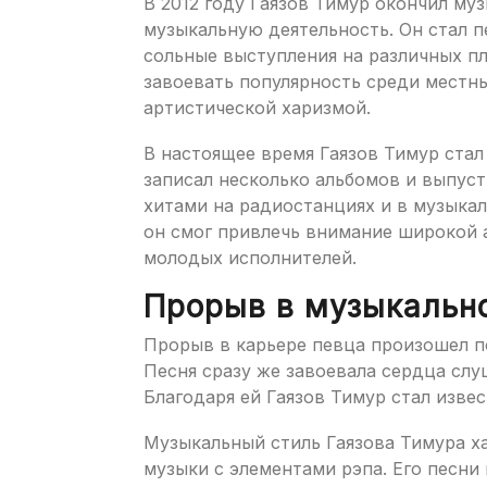
В 2012 году Гаязов Тимур окончил му
музыкальную деятельность. Он стал пе
сольные выступления на различных пл
завоевать популярность среди местн
артистической харизмой.
В настоящее время Гаязов Тимур ста
записал несколько альбомов и выпус
хитами на радиостанциях и в музыкал
он смог привлечь внимание широкой 
молодых исполнителей.
Прорыв в музыкальн
Прорыв в карьере певца произошел по
Песня сразу же завоевала сердца слу
Благодаря ей Гаязов Тимур стал извес
Музыкальный стиль Гаязова Тимура х
музыки с элементами рэпа. Его песн