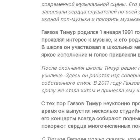
современной музыкальной сцены. Его
завоевали сердца слушателей по всей с
иконой поп-музыки и покорить музыка
Гаязов Тимур родился 1 января 1991 г
проявлял интерес к музыке, и его ро
В школе он участвовал в школьных ме
яркое исполнение и голос привлекли 
После окончания школы Тимур решил п
училище. Здесь он работал над соверш
собственного стиля. В 2011 году Гаяз
сразу же стала хитом и принесла ему 
С тех пор Гаязов Тимур неуклонно п
время он выпустил несколько студий
его концерты всегда собирают полные
покоряют сердца многочисленных по
О Тимуре Гаязове можно сказать, что 