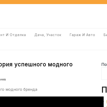
нт И Отделка
Дача, Участок
Гараж И Авто
Б
тория успешного модного
По
риев
П