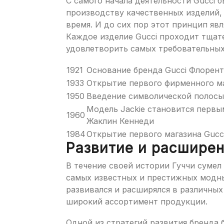
С самого начала деятельности Gucci б
производству качественных изделий,
время. И до сих пор этот принцип яв
Каждое изделие Gucci проходит тщат
удовлетворить самых требовательных
1921
Основание бренда Gucci Флорен
1933
Открытие первого фирменного ма
1950
Введение символической полосы 
Модель Jackie становится первым
1960
Жаклин Кеннеди
1984
Открытие первого магазина Guc
Развитие и расшире
В течение своей истории Гуччи сумел
самых известных и престижных модны
развивался и расширялся в различных
широкий ассортимент продукции.
Одной из стратегий развития бренда 