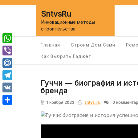
Перейти
к
SntvsRu
содержимому
Инновационные методы
строительства
Главная
Строим Дом Сами
Ремо
WhatsApp
Как Выбрать Гаджет
Viber
Mail.Ru
Гуччи — биография и ис
Telegram
бренда
VK
1 ноября 2023
sntvs_ru
0 коммента
Отправить