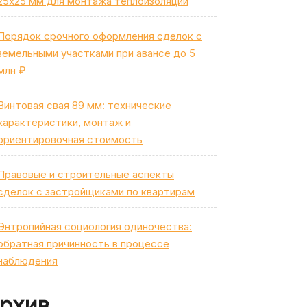
25х25 мм для монтажа теплоизоляции
Порядок срочного оформления сделок с
земельными участками при авансе до 5
млн ₽
Винтовая свая 89 мм: технические
характеристики, монтаж и
ориентировочная стоимость
Правовые и строительные аспекты
сделок с застройщиками по квартирам
Энтропийная социология одиночества:
обратная причинность в процессе
наблюдения
рхив