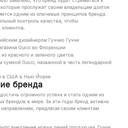
ыло заявлено, что бренд будет стремиться к
 которые прослужат своим владельцам долгое
ляется одним из ключевых принципов бренда.
ельный контроль качества, чтобы
 клиентов.
тийским дизайнером Гуччио Гуччи
газина Gucci во Флоренции
из красного и зеленого цветов
 сумкой Gucci, названной в честь легендарной
ci в США в Нью-Йорке
ние бренда
 достичь огромного успеха и стать одним из
х брендов в мире. За эти годы бренд активно
 направлениях, предлагая своим клиентам
было внедрение новых линий продукции. Гуччи