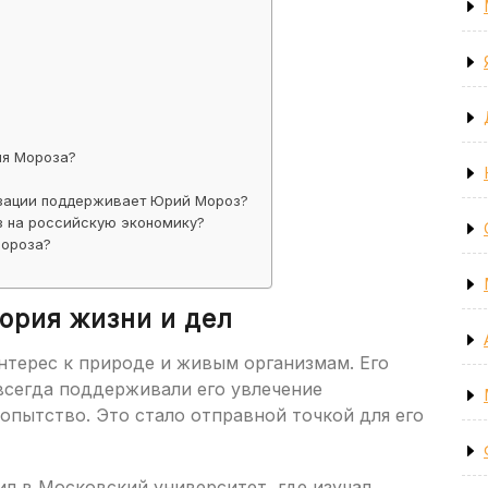
ия Мороза?
изации поддерживает Юрий Мороз?
з на российскую экономику?
Мороза?
ория жизни и дел
нтерес к природе и живым организмам. Его
всегда поддерживали его увлечение
опытство. Это стало отправной точкой для его
л в Московский университет, где изучал