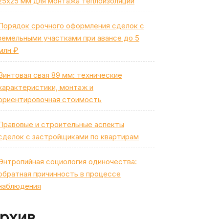
25х25 мм для монтажа теплоизоляции
Порядок срочного оформления сделок с
земельными участками при авансе до 5
млн ₽
Винтовая свая 89 мм: технические
характеристики, монтаж и
ориентировочная стоимость
Правовые и строительные аспекты
сделок с застройщиками по квартирам
Энтропийная социология одиночества:
обратная причинность в процессе
наблюдения
рхив