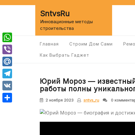
Перейти
к
SntvsRu
содержимому
Инновационные методы
строительства
Главная
Строим Дом Сами
Ремо
WhatsApp
Как Выбрать Гаджет
Viber
Mail.Ru
Юрий Мороз — известный
Telegram
работы полны уникальног
VK
2 ноября 2023
sntvs_ru
0 коммента
Отправить