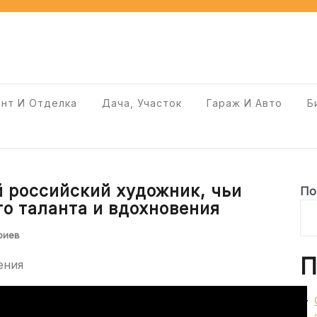
нт И Отделка
Дача, Участок
Гараж И Авто
Б
 российский художник, чьи
По
о таланта и вдохновения
риев
П