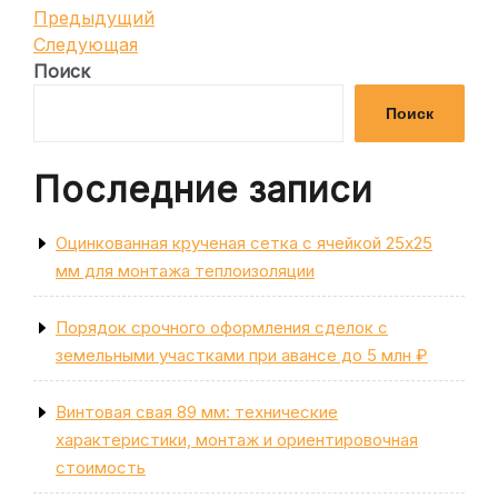
Навигация
Предыдущая
Предыдущий
запись
Следующая
Следующая
по
запись
Поиск
записям
Поиск
Последние записи
Оцинкованная крученая сетка с ячейкой 25х25
мм для монтажа теплоизоляции
Порядок срочного оформления сделок с
земельными участками при авансе до 5 млн ₽
Винтовая свая 89 мм: технические
характеристики, монтаж и ориентировочная
стоимость