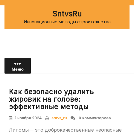
Перейти
к
SntvsRu
содержимому
Инновационные методы строительства
Меню
Как безопасно удалить
жировик на голове:
эффективные методы
1 ноября 2024
sntvs_ru
0 комментариев
Липомы— это доброкачественные неопасные