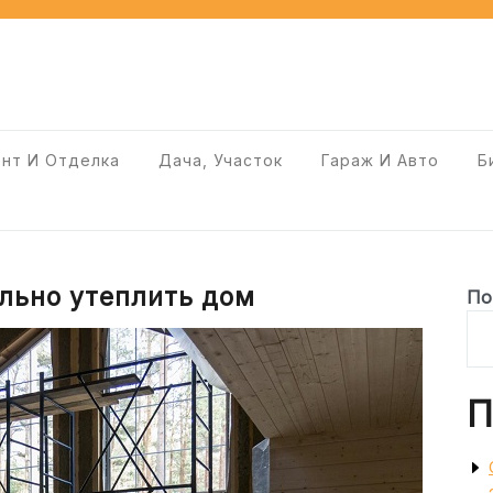
нт И Отделка
Дача, Участок
Гараж И Авто
Б
льно утеплить дом
По
П