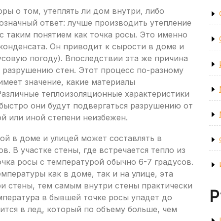
ы о том, утеплять ли дом внутри, либо
нозначный ответ: лучше производить утепление
с таким понятием как точка росы. Это именно
конденсата. Он приводит к сырости в доме и
усовую погоду). Впоследствии эта же причина
 разрушению стен. Этот процесс по-разному
 имеет значение, какие материалы
 Различные теплоизоляционные характеристики
 быстро они будут подвергаться разрушению от
ой или иной степени неизбежен.
ой в доме и улицей может составлять в
. В участке стены, где встречается тепло из
очка росы с температурой обычно 6-7 градусов.
мпературы как в доме, так и на улице, эта
ри стены, тем самым внутри стены практически
Р
емпература в бывшей точке росы упадет до
ится в лед, который по объему больше, чем