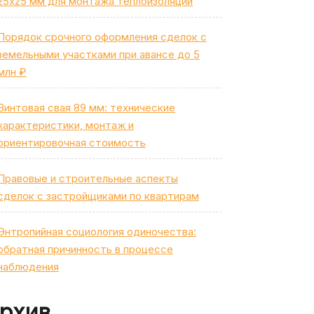
25х25 мм для монтажа теплоизоляции
Порядок срочного оформления сделок с
земельными участками при авансе до 5
млн ₽
Винтовая свая 89 мм: технические
характеристики, монтаж и
ориентировочная стоимость
Правовые и строительные аспекты
сделок с застройщиками по квартирам
Энтропийная социология одиночества:
обратная причинность в процессе
наблюдения
рхив