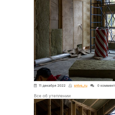
11 декабря 2022
sntvs_ru
0 коммент
Все об утеплении