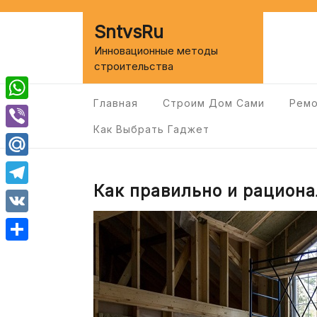
Перейти
к
SntvsRu
содержимому
Инновационные методы
строительства
Главная
Строим Дом Сами
Ремо
WhatsApp
Как Выбрать Гаджет
Viber
Mail.Ru
Как правильно и рациона
Telegram
VK
Отправить