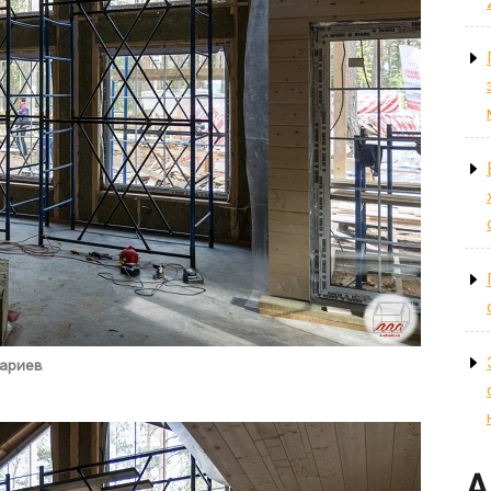
ариев
А