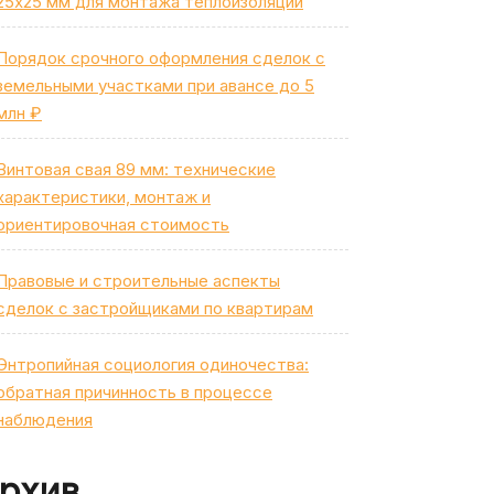
25х25 мм для монтажа теплоизоляции
Порядок срочного оформления сделок с
земельными участками при авансе до 5
млн ₽
Винтовая свая 89 мм: технические
характеристики, монтаж и
ориентировочная стоимость
Правовые и строительные аспекты
сделок с застройщиками по квартирам
Энтропийная социология одиночества:
обратная причинность в процессе
наблюдения
рхив