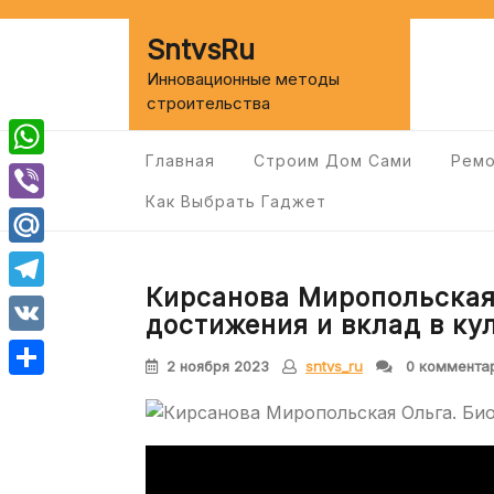
Перейти
к
SntvsRu
содержимому
Инновационные методы
строительства
Главная
Строим Дом Сами
Ремо
WhatsApp
Как Выбрать Гаджет
Viber
Mail.Ru
Кирсанова Миропольская
Telegram
достижения и вклад в ку
VK
2 ноября 2023
sntvs_ru
0 коммента
Отправить