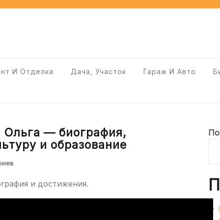
нт И Отделка
Дача, Участок
Гараж И Авто
Б
 Ольга — биография,
По
льтуру и образование
риев
П