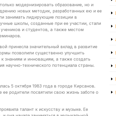
только модернизировать образование, но и
едрению новых методик, разработанных ею и ее
ли занимать лидирующие позиции в
учные школы, созданные при ее участии, стали
учеников и студентов, а также местом
еминаров.
вой принесла значительный вклад в развитие
еформы позволили существенно улучшить
 к знаниям и инновациям, а также создать
ия научно-технического потенциала страны.
ась 5 октября 1983 года в городе Кирсанов.
е ее родители посвятили свою жизнь заботе о
роявила талант к искусству и музыке. Ее
 и она начала заниматься в музыкальной