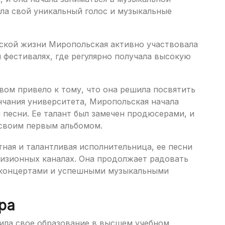
ла свой уникальный голос и музыкальные
еской жизни Миропольская активно участвовала
 фестивалях, где регулярно получала высокую
вом привело к тому, что она решила посвятить
нчания университета, Миропольская начала
 песни. Ее талант был замечен продюсерами, и
 своим первым альбомом.
ная и талантливая исполнительница, ее песни
визионных каналах. Она продолжает радовать
 концертами и успешными музыкальными
ра
ила свое образование в высшем учебном