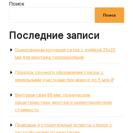
по
запись
Поиск
записям
Поиск
Последние записи
Оцинкованная крученая сетка с ячейкой 25х25
мм для монтажа теплоизоляции
Порядок срочного оформления сделок с
земельными участками при авансе до 5 млн ₽
Винтовая свая 89 мм: технические
характеристики, монтаж и ориентировочная
стоимость
Правовые и строительные аспекты сделок с
застройщиками по квартирам