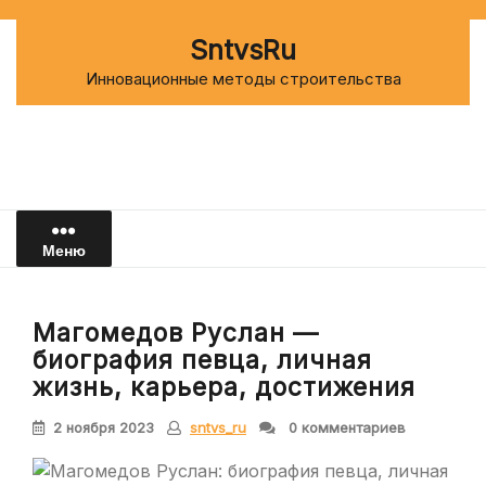
Перейти
к
SntvsRu
содержимому
Инновационные методы строительства
Меню
Магомедов Руслан —
биография певца, личная
жизнь, карьера, достижения
2 ноября 2023
sntvs_ru
0 комментариев