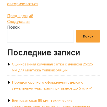
авторизоваться
.
Навигация
Предыдущая
Предыдущий
запись
Следующая
Следующая
по
запись
Поиск
записям
Поиск
Последние записи
Оцинкованная крученая сетка с ячейкой 25х25
мм для монтажа теплоизоляции
Порядок срочного оформления сделок с
земельными участками при авансе до 5 млн ₽
Винтовая свая 89 мм: технические
характеристики, монтаж и ориентировочная