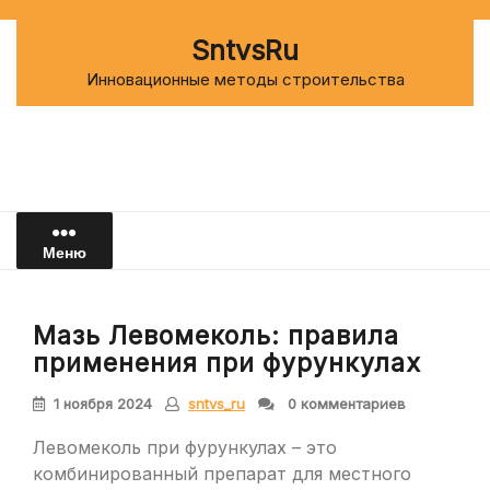
Перейти
к
SntvsRu
содержимому
Инновационные методы строительства
Меню
Мазь Левомеколь: правила
применения при фурункулах
1 ноября 2024
sntvs_ru
0 комментариев
Левомеколь при фурункулах – это
комбинированный препарат для местного