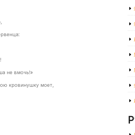
,
ервенца:
!
ша не вмочь!»
вою кровинушку моет,
Р