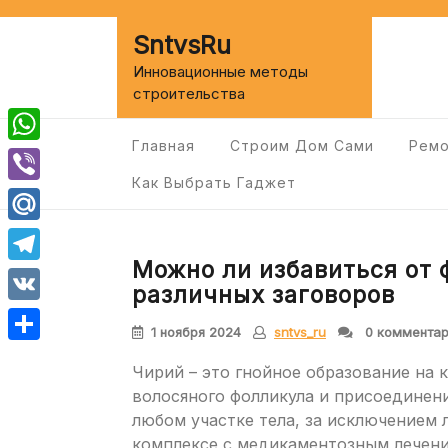
Перейти
к
SntvsRu
содержимому
Инновационные методы
строительства
Главная
Строим Дом Сами
Ремо
WhatsApp
Как Выбрать Гаджет
Viber
Mail.Ru
Можно ли избавиться от
Telegram
различных заговоров
VK
1 ноября 2024
sntvs_ru
0 коммента
Отправить
Чирий – это гнойное образование на 
волосяного фолликула и присоединени
любом участке тела, за исключением
комплексе с медикаментозным лечение