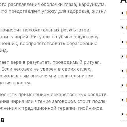
го расплавления оболочки глаза, карбункула,
что представляет угрозу для здоровья, жизни
е приносит положительных результатов,
орить чирей. Ритуалы на убывающую луну
 гнойник, воспрепятствовать образованию
вид.
ает вера в результат, проводимый ритуал,
Если человек не уверен в своих силах,
ссиональным знахарям и целительницам,
ения словом.
олнять применением лекарственных средств.
ния чирия или чтение заговоров стоит после
олнения к традиционной терапии гнойников.
ев