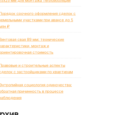
25х25 мм для монтажа теплоизоляции
Порядок срочного оформления сделок с
земельными участками при авансе до 5
млн ₽
Винтовая свая 89 мм: технические
характеристики, монтаж и
ориентировочная стоимость
Правовые и строительные аспекты
сделок с застройщиками по квартирам
Энтропийная социология одиночества:
обратная причинность в процессе
наблюдения
рхив