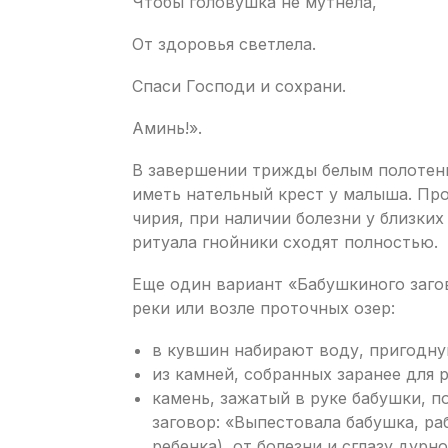
Чтобы головушка не мутнела,
От здоровья светлела.
Спаси Господи и сохрани.
Аминь!».
В завершении трижды белым полотенц
иметь нательный крест у малыша. Пр
чирия, при наличии болезни у близких
ритуала гнойники сходят полностью.
Еще один вариант «Бабушкиного загов
реки или возле проточных озер:
в кувшин набирают воду, пригодну
из камней, собранных заранее для 
камень, зажатый в руке бабушки, 
заговор: «Выпестовала бабушка, ра
ребенка), от болезни и сглазу дурно