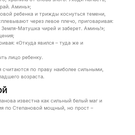
рай. Аминь»;
овой ребенка и трижды коснуться темени,
плевывают через левое плечо, приговаривая:
Земля-Матушка чирей и заберет. Аминь!»;
щения;
ивая: «Откуда явился – туда же и
ыть лицо ребенку.
я считаются по праву наиболее сильными,
ладшего возраста.
ой
анова известна как сильный белый маг и
рия по Степановой мощный, но прост –