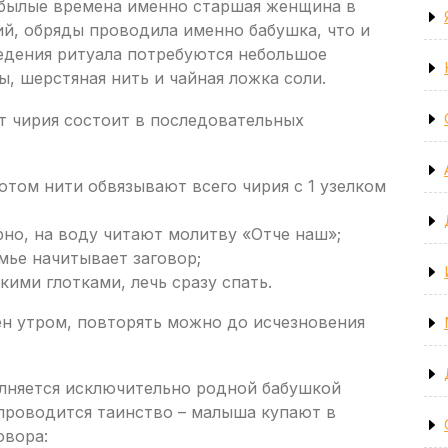
 былые времена именно старшая женщина в
й, обряды проводила именно бабушка, что и
едения ритуала потребуются небольшое
ы, шерстяная нить и чайная ложка соли.
т чирия состоит в последовательных
отом нити обвязывают всего чирия с 1 узелком
но, на воду читают молитву «Отче наш»;
мье начитывает заговор;
ими глотками, лечь сразу спать.
ен утром, повторять можно до исчезновения
лняется исключительно родной бабушкой
 проводится таинство – малыша купают в
овора: