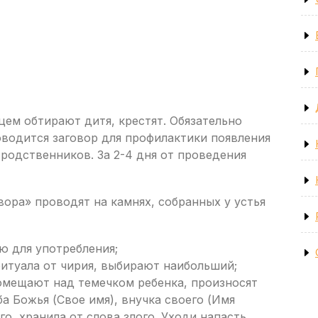
ем обтирают дитя, крестят. Обязательно
оводится заговор для профилактики появления
 родственников. За 2-4 дня от проведения
ора» проводят на камнях, собранных у устья
ю для употребления;
ритуала от чирия, выбирают наибольший;
помещают над темечком ребенка, произносят
ба Божья (Свое имя), внучка своего (Имя
го, хранила от слова злого. Уходи напасть,