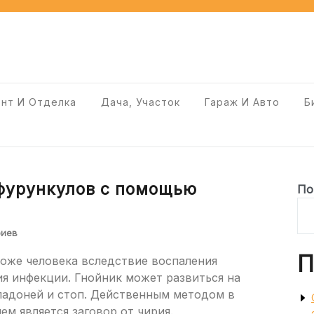
нт И Отделка
Дача, Участок
Гараж И Авто
Б
 фурункулов с помощью
По
риев
П
коже человека вследствие воспаления
я инфекции. Гнойник может развиться на
 ладоней и стоп. Действенным методом в
м является заговор от чирия.