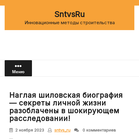
Перейти
к
SntvsRu
содержимому
Инновационные методы строительства
Меню
Наглая шиловская биография
— секреты личной жизни
разоблачены в шокирующем
расследовании!
2 ноября 2023
sntvs_ru
0 комментариев