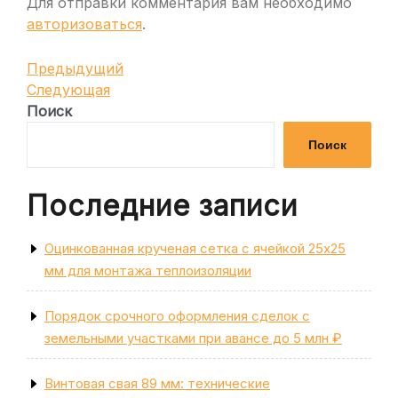
Для отправки комментария вам необходимо
авторизоваться
.
Навигация
Предыдущая
Предыдущий
запись
Следующая
Следующая
по
запись
Поиск
записям
Поиск
Последние записи
Оцинкованная крученая сетка с ячейкой 25х25
мм для монтажа теплоизоляции
Порядок срочного оформления сделок с
земельными участками при авансе до 5 млн ₽
Винтовая свая 89 мм: технические