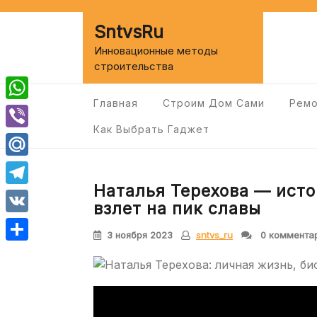
Перейти
к
SntvsRu
содержимому
Инновационные методы
строительства
Главная
Строим Дом Сами
Ремо
WhatsApp
Как Выбрать Гаджет
Viber
Mail.Ru
Наталья Терехова — исто
Telegram
взлет на пик славы
VK
3 ноября 2023
sntvs_ru
0 коммента
Отправить