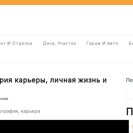
нт И Отделка
Дача, Участок
Гараж И Авто
Б
рия карьеры, личная жизнь и
По
риев
П