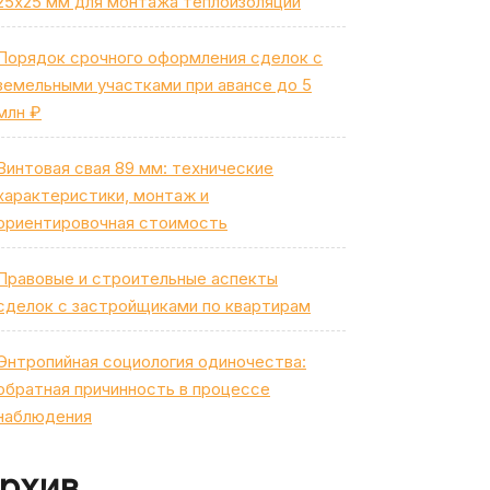
25х25 мм для монтажа теплоизоляции
Порядок срочного оформления сделок с
земельными участками при авансе до 5
млн ₽
Винтовая свая 89 мм: технические
характеристики, монтаж и
ориентировочная стоимость
Правовые и строительные аспекты
сделок с застройщиками по квартирам
Энтропийная социология одиночества:
обратная причинность в процессе
наблюдения
рхив