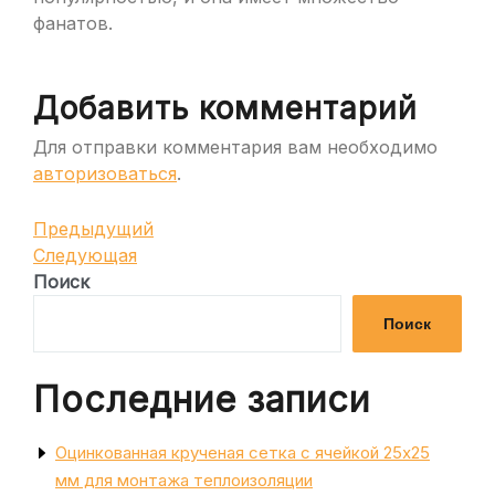
фанатов.
Добавить комментарий
Для отправки комментария вам необходимо
авторизоваться
.
Навигация
Предыдущая
Предыдущий
запись
Следующая
Следующая
по
запись
Поиск
записям
Поиск
Последние записи
Оцинкованная крученая сетка с ячейкой 25х25
мм для монтажа теплоизоляции