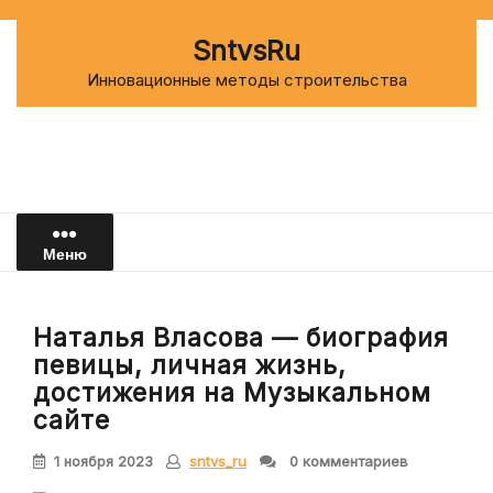
Перейти
к
SntvsRu
содержимому
Инновационные методы строительства
Меню
Наталья Власова — биография
певицы, личная жизнь,
достижения на Музыкальном
сайте
1 ноября 2023
sntvs_ru
0 комментариев