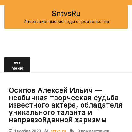
Перейти
к
SntvsRu
содержимому
Инновационные методы строительства
Меню
Осипов Алексей Ильич —
необычная творческая судьба
известного актера, обладателя
уникального таланта и
непревзойденной харизмы
1 ноября 2023
sntvs_ru
0 комментариев