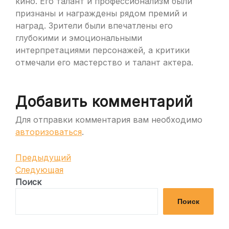
кино. Его талант и профессионализм были
признаны и награждены рядом премий и
наград. Зрители были впечатлены его
глубокими и эмоциональными
интерпретациями персонажей, а критики
отмечали его мастерство и талант актера.
Добавить комментарий
Для отправки комментария вам необходимо
авторизоваться
.
Навигация
Предыдущая
Предыдущий
запись
Следующая
Следующая
по
запись
Поиск
записям
Поиск