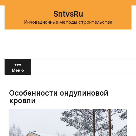
Перейти
к
SntvsRu
содержимому
Инновационные методы строительства
Меню
Особенности ондулиновой
кровли