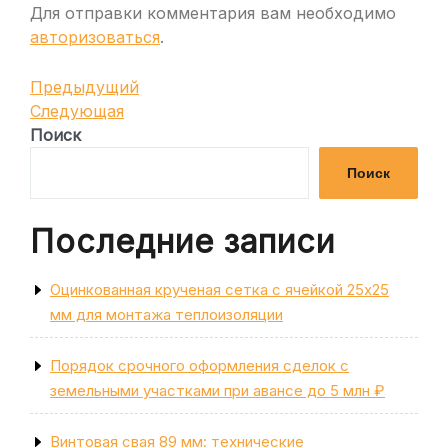
Для отправки комментария вам необходимо
авторизоваться
.
Навигация
Предыдущая
Предыдущий
запись
Следующая
Следующая
по
запись
Поиск
записям
Поиск
Последние записи
Оцинкованная крученая сетка с ячейкой 25х25
мм для монтажа теплоизоляции
Порядок срочного оформления сделок с
земельными участками при авансе до 5 млн ₽
Винтовая свая 89 мм: технические